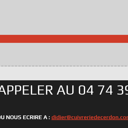
APPELER AU 04 74 39
U NOUS ECRIRE A :
didier@cuivreriedecerdon.c