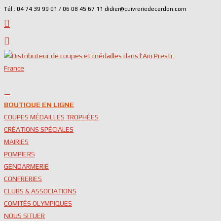
Skip
Tél : 04 74 39 99 01 / 06 08 45 67 11 didier@cuivreriedecerdon.com
to
content
BOUTIQUE EN LIGNE
COUPES MÉDAILLES TROPHÉES
CRÉATIONS SPÉCIALES
MAIRIES
POMPIERS
GENDARMERIE
CONFRERIES
CLUBS & ASSOCIATIONS
COMITÉS OLYMPIQUES
NOUS SITUER