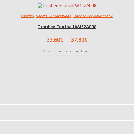
à
plusieurs
variations.
29,70€
Les
options
Football
,
Sports / Associations
,
Trophée Acrylique série A
peuvent
être
Trophée Football W452AC08
choisies
sur
la
Plage
33,60
€
–
37,80
€
page
du
de
produit
Ce
prix :
Selectionner les options
produit
33,60€
a
à
plusieurs
variations.
37,80€
Les
options
peuvent
être
choisies
sur
la
page
du
produit