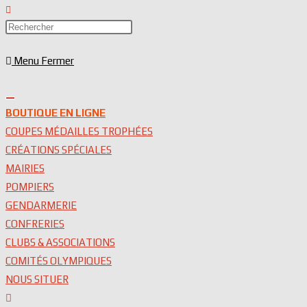
Toggle
website
Press
search
Escape
Menu
Fermer
to
close
the
search
BOUTIQUE EN LIGNE
panel.
COUPES MÉDAILLES TROPHÉES
CRÉATIONS SPÉCIALES
MAIRIES
POMPIERS
GENDARMERIE
CONFRERIES
CLUBS & ASSOCIATIONS
COMITÉS OLYMPIQUES
NOUS SITUER
Toggle