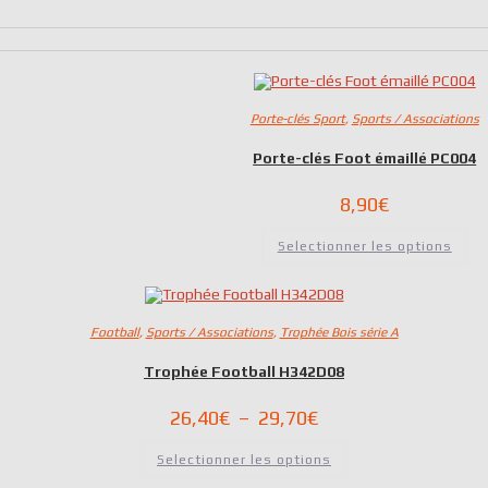
Porte-clés Sport
,
Sports / Associations
Porte-clés Foot émaillé PC004
8,90
€
Selectionner les options
Football
,
Sports / Associations
,
Trophée Bois série A
Trophée Football H342D08
Plage
26,40
€
–
29,70
€
de
Ce
prix :
Selectionner les options
produit
26,40€
a