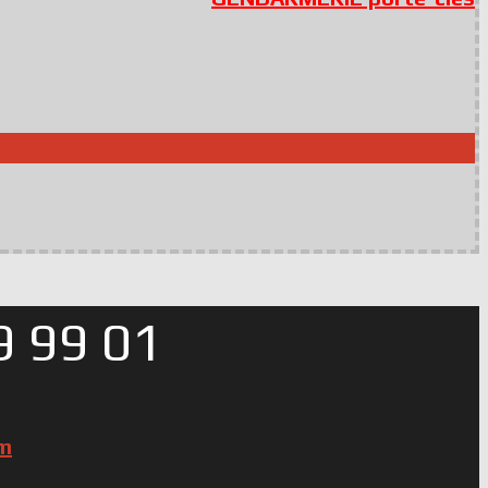
 99 01
om