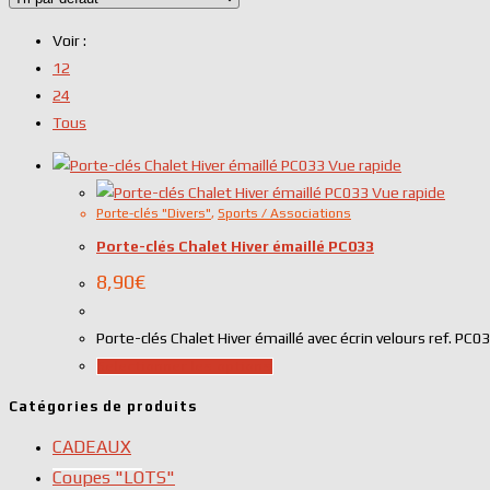
Voir :
12
24
Tous
Vue rapide
Vue rapide
Porte-clés "Divers"
,
Sports / Associations
Porte-clés Chalet Hiver émaillé PC033
8,90
€
Porte-clés Chalet Hiver émaillé avec écrin velours ref. PC0
Selectionner les options
Catégories de produits
CADEAUX
Coupes "LOTS"