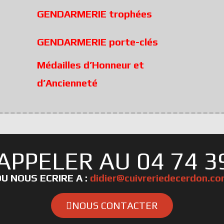
GENDARMERIE trophées
GENDARMERIE porte-clés
Médailles d’Honneur et
d’Ancienneté
APPELER AU 04 74 39
U NOUS ECRIRE A :
didier@cuivreriedecerdon.c
NOUS CONTACTER