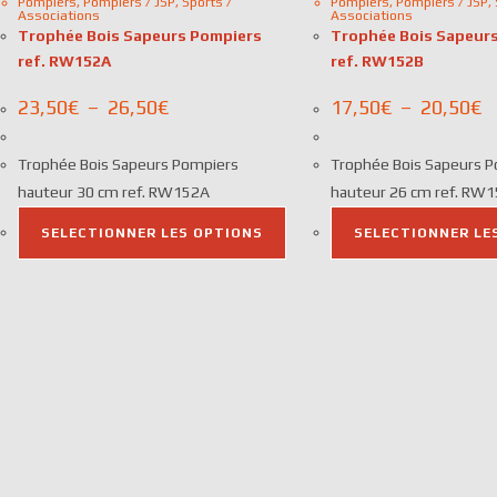
Pompiers
,
Pompiers / JSP
,
Sports /
Pompiers
,
Pompiers / JSP
,
Associations
Associations
Trophée Bois Sapeurs Pompiers
Trophée Bois Sapeur
ref. RW152A
ref. RW152B
Plage
Pl
23,50
€
–
26,50
€
17,50
€
–
20,50
€
de
d
prix :
pri
23,50€
17
Trophée Bois Sapeurs Pompiers
à
Trophée Bois Sapeurs 
à
26,50€
20
hauteur 30 cm ref. RW152A
hauteur 26 cm ref. RW
SELECTIONNER LES OPTIONS
SELECTIONNER LE
Ce
Ce
produit
produit
a
a
plusieurs
plusieurs
variations.
variations.
Les
Les
options
options
peuvent
peuvent
être
être