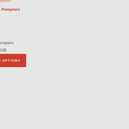
Sports /
s Pompiers
age
e
x :
,50€
Pompiers
,50€
152B
S OPTIONS