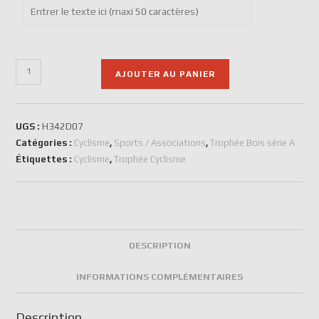
AJOUTER AU PANIER
UGS :
H342D07
Catégories :
Cyclisme
,
Sports / Associations
,
Trophée Bois série A
Étiquettes :
Cyclisme
,
Trophée Cyclisme
DESCRIPTION
INFORMATIONS COMPLÉMENTAIRES
Description