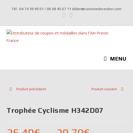
Tél : 04 74 39 99 01 / 06 08 45 67 11 didier@cuivreriedecerdon.com
MENU
Produit précédent
Produit suivant
Trophée Cyclisme H342D07
26,40
€
–
29,70
€