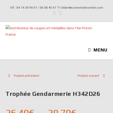
Tél : 04 74 39 99 01 / 06 08 45 67 11 didier@cuivreriedecerdon.com
MENU
Produit précédent
Produit suivant
Trophée Gendarmerie H342D26
26,40
€
–
29,70
€