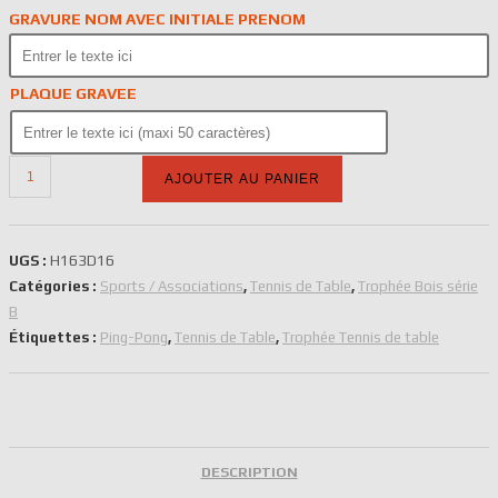
GRAVURE NOM AVEC INITIALE PRENOM
PLAQUE GRAVEE
quantité
AJOUTER AU PANIER
de
Trophée
Tennis
UGS :
H163D16
de
Catégories :
Sports / Associations
,
Tennis de Table
,
Trophée Bois série
Table
B
H163D16
Étiquettes :
Ping-Pong
,
Tennis de Table
,
Trophée Tennis de table
DESCRIPTION