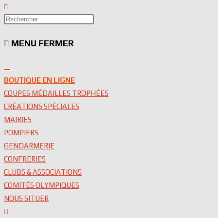
Toggle
website
Press
search
Escape
MENU
FERMER
to
close
the
search
BOUTIQUE EN LIGNE
panel.
COUPES MÉDAILLES TROPHÉES
CRÉATIONS SPÉCIALES
MAIRIES
POMPIERS
GENDARMERIE
CONFRERIES
CLUBS & ASSOCIATIONS
COMITÉS OLYMPIQUES
NOUS SITUER
Toggle