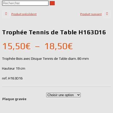
Rechercher
website
sur
search
Produit précédent
Produit suivant
ce
site
Trophée Tennis de Table H163D16
Plage
15,50
€
–
18,50
€
de
Trophée Bois avec Disque Tennis de Table diam. 80 mm
prix :
Hauteur 19 cm
15,50€
ref. H163D16
à
18,50€
Plaque gravée