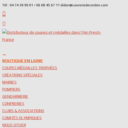
Skip
Tél : 04 74 39 99 01 / 06 08 45 67 11 didier@cuivreriedecerdon.com
to
content
BOUTIQUE EN LIGNE
COUPES MÉDAILLES TROPHÉES
CRÉATIONS SPÉCIALES
MAIRIES
POMPIERS
GENDARMERIE
CONFRERIES
CLUBS & ASSOCIATIONS
COMITÉS OLYMPIQUES
NOUS SITUER