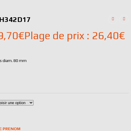
 H342D17
9,70
€
Plage de prix : 26,40€
is diam. 80 mm
LE PRENOM