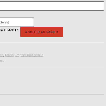
nis H342D17
AJOUTER AU PANIER
ons
,
Tennis
,
Trophée Bois série A
nis