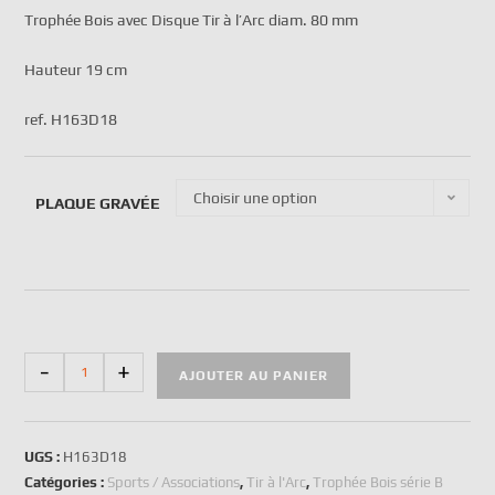
Trophée Bois avec Disque Tir à l’Arc diam. 80 mm
Hauteur 19 cm
ref. H163D18
Choisir une option
PLAQUE GRAVÉE
-
+
AJOUTER AU PANIER
UGS :
H163D18
Catégories :
Sports / Associations
,
Tir à l'Arc
,
Trophée Bois série B