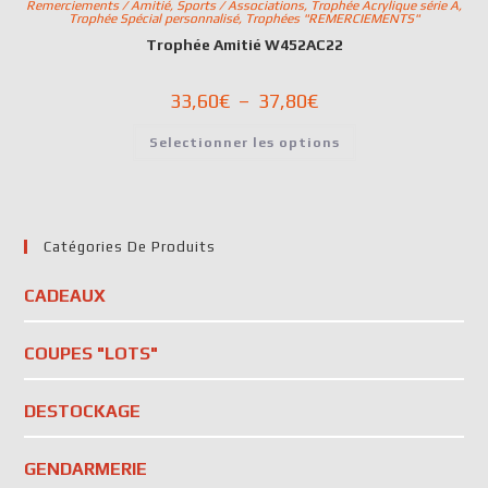
Remerciements / Amitié
,
Sports / Associations
,
Trophée Acrylique série A
,
Trophée Spécial personnalisé
,
Trophées "REMERCIEMENTS"
Trophée Amitié W452AC22
33,60
€
–
37,80
€
Selectionner les options
Catégories De Produits
CADEAUX
COUPES "LOTS"
DESTOCKAGE
GENDARMERIE