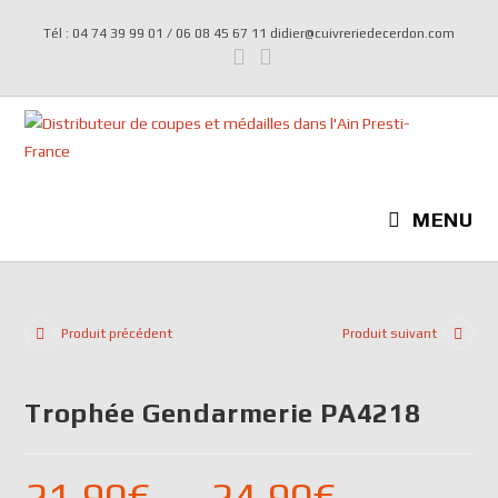
Tél : 04 74 39 99 01 / 06 08 45 67 11 didier@cuivreriedecerdon.com
MENU
Produit précédent
Produit suivant
Trophée Gendarmerie PA4218
21,90
€
–
24,90
€