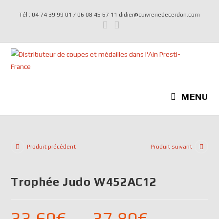
Tél : 04 74 39 99 01 / 06 08 45 67 11 didier@cuivreriedecerdon.com
MENU
Produit précédent
Produit suivant
Trophée Judo W452AC12
33,60
€
–
37,80
€