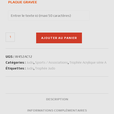
PLAQUE GRAVEE
AJOUTER AU PANIER
UGS :
W452AC12
Catégories :
Judo
,
Sports / Associations
,
Trophée Acrylique série A
Étiquettes :
Judo
,
Trophée Judo
DESCRIPTION
INFORMATIONS COMPLÉMENTAIRES