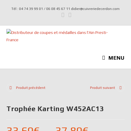
Tél : 04 74 39 99 01 / 06 08 45 67 11 didier@cuivreriedecerdon.com
MENU
Produit précédent
Produit suivant
Trophée Karting W452AC13
33,60
€
–
37,80
€